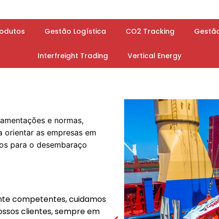
rodutos
Gestão Logística
CO2 Tracking
Gestã
Interfreight Trading
Vertical Energy
amentações e normas,
a orientar as empresas em
rios para o desembaraço
ente competentes, cuidamos
ossos clientes, sempre em