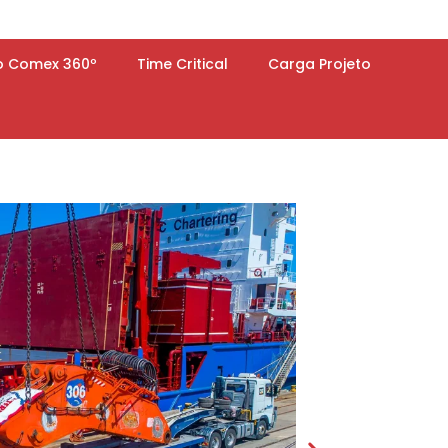
o Comex 360º
Time Critical
Carga Projeto