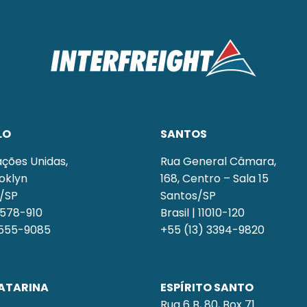
LO
SANTOS
ações Unidas,
Rua General Câmara,
ooklyn
168, Centro – Sala 15
o/SP
Santos/SP
04578-910
Brasil | 11010-120
5555-9085
+55 (13) 3394-9820
ATARINA
ESPÍRITO SANTO
Rua 6 B, 80, Box 71