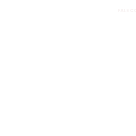
FALE C
es
eniência na
iros