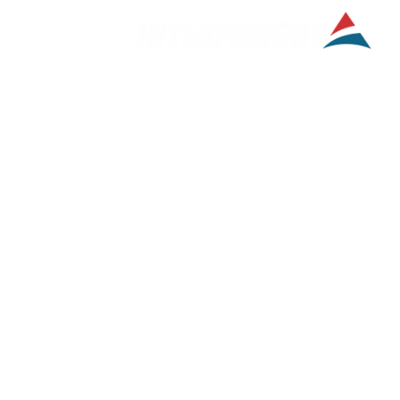
Nossas Soluçõ
Credibilidade, força e conv
entrega de serviços aduane